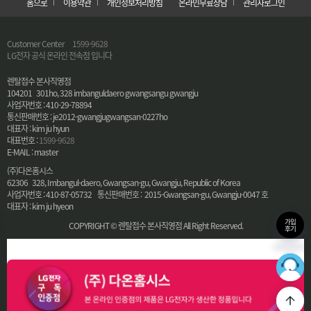
홈으로
이용약관
개인정보처리방침
온라인무료상담
관리자로그인
Customer Center
1599-9628
LG전자 공식 온라인 전속점 입니다
렌탈접수 본사직영점
104201 301ho, 328 imbanguldaero gwangsangu gwangju
사업자번호 : 410-29-78894
통신판매번호 : je2012-gwangjugwangsan-0227ho
대표자 : kim ju hyun
대표번호 :
1599-9628
E-MAIL : master
(주)다온홈시스
62306 328, Imbangul-daero, Gwangsan-gu, Gwangju, Republic of Korea
사업자번호 : 410-87-05732 통신판매번호 : 2015-Gwangsan-gu, Gwangju-0047 호
대표자 : kim ju hyeon
가입
COPYRIGHT © 렌탈접수 본사직영점 All Right Reserved.
후기
36
최적의