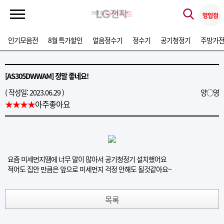
인기모음전
8월 특가할인
얼음정수기
정수기
공기청정기
주방가
[AS305DWWAM] 정말 좋네요!
( 작성일: 2023.06.29 )
양○영
★★★★
아주좋아요
요즘 미세먼지땜에 너무 말이 많아서 공기청정기 설치했어요
적어도 집안 만큼은 앞으로 미세먼지 걱정 안해도 될것같아요~
목록