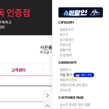
CATEGORY
얼음정수기
정수기
공기청정기
주방가전
생활가전
건강/뷰티
COMMUNITY
고객센터
이달의혜택
렌탈후기
가입 후기
냉장고 추첨
제휴카드안내
사업자/단체 견적 할인
공지사항
2026.08.05
CUSTOMER PAGE
실시간 온라인 접수 현황