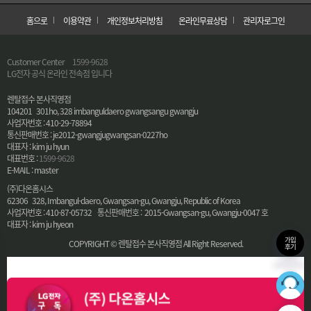
홈으로
이용약관
개인정보처리방침
온라인무료상담
관리자로그인
Customer Center
1599-9628
LG전자 공식 온라인 전속점 입니다
렌탈접수 본사직영점
104201 301ho, 328 imbanguldaero gwangsangu gwangju
사업자번호 : 410-29-78894
통신판매번호 : je2012-gwangjugwangsan-0227ho
대표자 : kim ju hyun
대표번호 :
1599-9628
E-MAIL : master
(주)다온홈시스
62306 328, Imbangul-daero, Gwangsan-gu, Gwangju, Republic of Korea
사업자번호 : 410-87-05732 통신판매번호 : 2015-Gwangsan-gu, Gwangju-0047 호
대표자 : kim ju hyeon
가입
COPYRIGHT © 렌탈접수 본사직영점 All Right Reserved.
후기
36
최적의