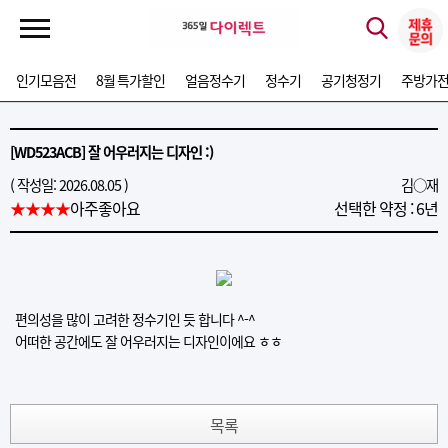
인기모음전
8월 특가할인
얼음정수기
정수기
공기청정기
주방가
[WD523ACB] 잘 어우러지는 디자인 :)
( 작성일: 2026.08.05 )
김○재
★★★★
아주좋아요
선택한 약정 : 6년
편의성을 많이 고려한 정수기인 듯 합니다 ^-^
어떠한 공간에도 잘 어우러지는 디자인이에요 ㅎㅎ
목록