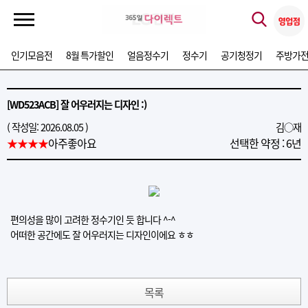
인기모음전
8월 특가할인
얼음정수기
정수기
공기청정기
주방가
[WD523ACB] 잘 어우러지는 디자인 :)
( 작성일: 2026.08.05 )
김○재
★★★★
아주좋아요
선택한 약정 : 6년
편의성을 많이 고려한 정수기인 듯 합니다 ^-^
어떠한 공간에도 잘 어우러지는 디자인이에요 ㅎㅎ
목록