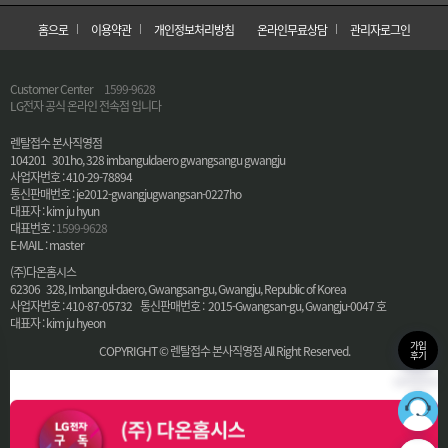
홈으로
이용약관
개인정보처리방침
온라인무료상담
관리자로그인
Customer Center
1599-9628
LG전자 공식 온라인 전속점 입니다
렌탈접수 본사직영점
104201 301ho, 328 imbanguldaero gwangsangu gwangju
사업자번호 : 410-29-78894
통신판매번호 : je2012-gwangjugwangsan-0227ho
대표자 : kim ju hyun
대표번호 :
1599-9628
E-MAIL : master
(주)다온홈시스
62306 328, Imbangul-daero, Gwangsan-gu, Gwangju, Republic of Korea
사업자번호 : 410-87-05732 통신판매번호 : 2015-Gwangsan-gu, Gwangju-0047 호
대표자 : kim ju hyeon
가입
COPYRIGHT © 렌탈접수 본사직영점 All Right Reserved.
후기
36
최적의