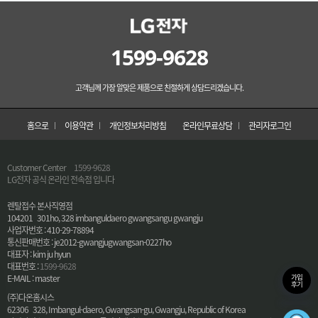
1599-9628
고객님께 가장 알맞은 제품으로 친절하게 상담드리겠습니다.
홈으로
이용약관
개인정보처리방침
온라인무료상담
관리자로그인
Customer Center
1599-9628
LG전자 공식 온라인 전속점 입니다
렌탈접수 본사직영점
104201 301ho, 328 imbanguldaero gwangsangu gwangju
사업자번호 : 410-29-78894
통신판매번호 : je2012-gwangjugwangsan-0227ho
대표자 : kim ju hyun
대표번호 :
1599-9628
가입
E-MAIL : master
후기
(주)다온홈시스
62306 328, Imbangul-daero, Gwangsan-gu, Gwangju, Republic of Korea