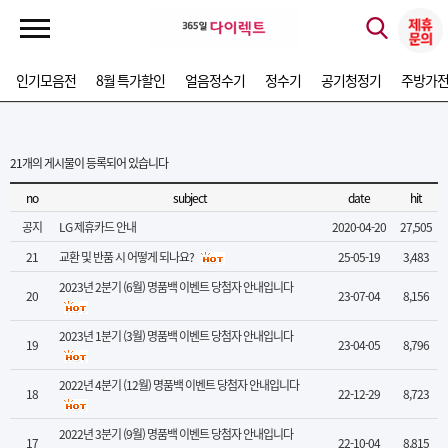
인기모음전
8월 특가할인
얼음정수기
정수기
공기청정기
주방가
21
개의 게시물이 등록되어 있습니다
no
subject
date
hit
공지
LG 제휴카드 안내
2020-04-20
27,505
21
교환 및 반품 시 어떻게 되나요?
25-05-19
3,483
2023년 2분기 (6월) 명품백 이벤트 당첨자 안내입니다
20
23-07-04
8,156
2023년 1분기 (3월) 명품백 이벤트 당첨자 안내입니다
19
23-04-05
8,796
2022년 4분기 (12월) 명품백 이벤트 당첨자 안내입니다
18
22-12-29
8,723
2022년 3분기 (9월) 명품백 이벤트 당첨자 안내입니다
17
22-10-04
8,815