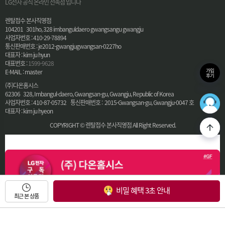
LG전자 공식 온라인 전속점 입니다
렌탈접수 본사직영점
104201 301ho, 328 imbanguldaero gwangsangu gwangju
사업자번호 : 410-29-78894
통신판매번호 : je2012-gwangjugwangsan-0227ho
대표자 : kim ju hyun
대표번호 :
1599-9628
가입
E-MAIL : master
후기
(주)다온홈시스
62306 328, Imbangul-daero, Gwangsan-gu, Gwangju, Republic of Korea
36
사업자번호 : 410-87-05732 통신판매번호 : 2015-Gwangsan-gu, Gwangju-0047 호
최적의
대표자 : kim ju hyeon
COPYRIGHT © 렌탈접수 본사직영점 All Right Reserved.
비밀 혜택 3초 안내
최근 본 상품