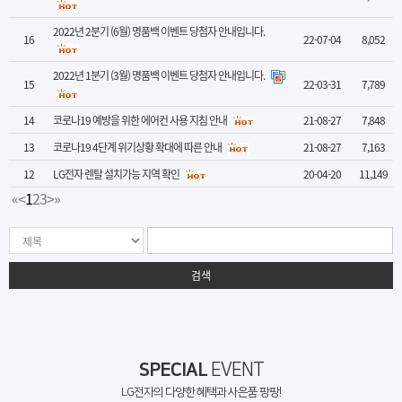
2022년 2분기 (6월) 명품백 이벤트 당첨자 안내입니다.
16
22-07-04
8,052
2022년 1분기 (3월) 명품백 이벤트 당첨자 안내입니다.
15
22-03-31
7,789
14
코로나19 예방을 위한 에어컨 사용 지침 안내
21-08-27
7,848
13
코로나19 4단계 위기상황 확대에 따른 안내
21-08-27
7,163
12
LG전자 렌탈 설치가능 지역 확인
20-04-20
11,149
«
<
1
2
3
>
»
검색
SPECIAL
EVENT
LG전자의 다양한 혜택과 사은품 팡팡!