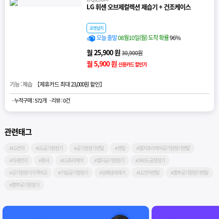
LG 휘센 오브제컬렉션 제습기 + 건조케이스
로켓설치
오늘 출발
08월10일(월) 도착 확률
96%
월 25,900 원
30,900원
월 5,900 원
신용카드 할인가
기능 : 제습 【
제휴카드 최대 23,000원 할인
】
· 누적구매 : 572개
· 리뷰 : 0건
관련태그
#LG전자
#LG공기청정기
#공기청정기렌탈
#렌탈
#엘지퓨리케어공기청정기렌탈
#미세먼지
#황사
#LG퓨리케어
#엘지공기청정기
#360도공청정기
#공기청정기가격비교
#거실공기청정기
#담배냄새제거
#LG전자렌탈
#뽐뿌공기청정기렌탈
#뽐뿌공기청정기