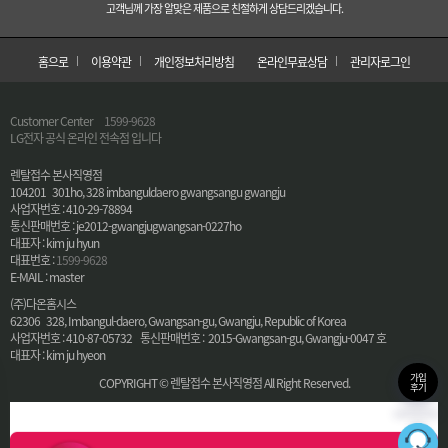
고객님께 가장 알맞은 제품으로 친절하게 상담드리겠습니다.
홈으로
이용약관
개인정보처리방침
온라인무료상담
관리자로그인
Customer Center
1599-9628
LG전자 공식 온라인 전속점 입니다
렌탈접수 본사직영점
104201 301ho, 328 imbanguldaero gwangsangu gwangju
사업자번호 : 410-29-78894
통신판매번호 : je2012-gwangjugwangsan-0227ho
대표자 : kim ju hyun
대표번호 :
1599-9628
E-MAIL : master
(주)다온홈시스
62306 328, Imbangul-daero, Gwangsan-gu, Gwangju, Republic of Korea
사업자번호 : 410-87-05732 통신판매번호 : 2015-Gwangsan-gu, Gwangju-0047 호
대표자 : kim ju hyeon
가입
COPYRIGHT © 렌탈접수 본사직영점 All Right Reserved.
후기
36