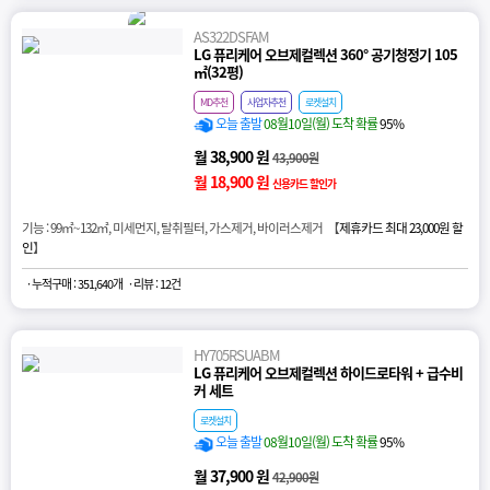
AS322DSFAM
LG 퓨리케어 오브제컬렉션 360° 공기청정기 105
㎡(32평)
MD추천
사업자추천
로켓설치
오늘 출발
08월10일(월) 도착 확률
95%
월 38,900 원
43,900원
월 18,900 원
신용카드 할인가
기능 : 99㎡~132㎡, 미세먼지, 탈취필터, 가스제거, 바이러스제거 【
제휴카드 최대 23,000원 할
인
】
· 누적구매 : 351,640개
· 리뷰 : 12건
HY705RSUABM
LG 퓨리케어 오브제컬렉션 하이드로타워 + 급수비
커 세트
로켓설치
오늘 출발
08월10일(월) 도착 확률
95%
월 37,900 원
42,900원