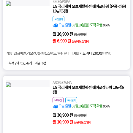
FS065PSKA
LG 퓨리케어 오브제컬렉션 에어로타워 (온풍 겸용)
19㎡(6평)
로켓설치
오늘 출발
08월10일(월) 도착 확률
96%
월 26,900 원
31,900원
월 6,900 원
신용카드 할인가
기능 : 33㎡미만, 리모컨, 펫전용, 스탠드, 탈취필터 【
제휴카드 최대 23,000원 할인
】
· 누적구매 : 12,542개
· 리뷰 : 0건
AS065CWHA
LG 퓨리케어 오브제컬렉션 에어로캣타워 19㎡(6
평)
MD추천
로켓설치
오늘 출발
08월10일(월) 도착 확률
95%
월 30,900 원
35,900원
월 10,900 원
신용카드 할인가