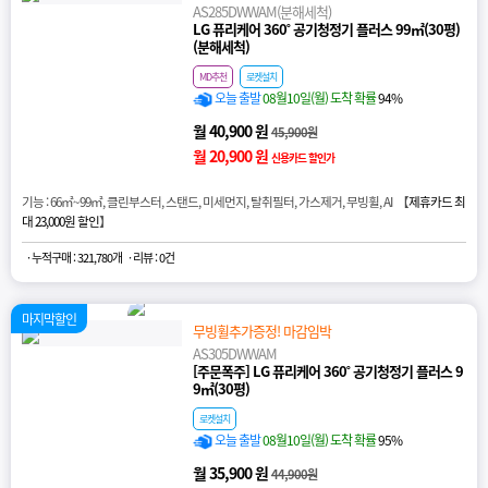
AS285DWWAM(분해세척)
LG 퓨리케어 360˚ 공기청정기 플러스 99㎡(30평)
(분해세척)
MD추천
로켓설치
오늘 출발
08월10일(월) 도착 확률
94%
월 40,900 원
45,900원
월 20,900 원
신용카드 할인가
기능 : 66㎡~99㎡, 클린부스터, 스탠드, 미세먼지, 탈취필터, 가스제거, 무빙휠, AI 【
제휴카드 최
대 23,000원 할인
】
· 누적구매 : 321,780개
· 리뷰 : 0건
마지막할인
무빙휠추가증정! 마감임박
AS305DWWAM
[주문폭주] LG 퓨리케어 360˚ 공기청정기 플러스 9
9㎡(30평)
로켓설치
오늘 출발
08월10일(월) 도착 확률
95%
월 35,900 원
44,900원