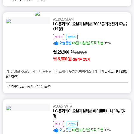
AS192DSFAM
LG 퓨리케어 오브제컬렉션 360° 공기청정기 62㎡
(19평)
MD추천
로켓설치
오늘 출발
08월10일(월) 도착 확률
96%
월 28,900 원
33,900원
월 8,900 원
신용카드 할인가
기능 : 33㎡~66㎡, 미세먼지, 탈취필터, 가스제거, 무빙휠, 바이러스제거 【
제휴카드 최대 23,00
0원 할인
】
· 누적구매 : 321,480개
· 리뷰 : 104건
AS065PWHA
LG 퓨리케어 오브제컬렉션 에어로퍼니처 19㎡(6
평)
MD추천
로켓설치
오늘 출발
08월10일(월) 도착 확률
96%