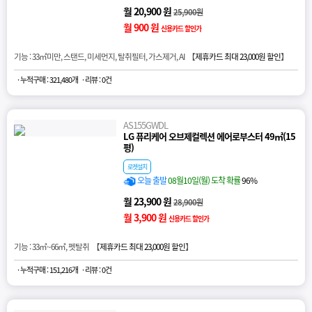
월 20,900 원
25,900원
월 900 원
신용카드 할인가
기능 : 33㎡미만, 스탠드, 미세먼지, 탈취필터, 가스제거, AI 【
제휴카드 최대 23,000원 할인
】
· 누적구매 : 321,480개
· 리뷰 : 0건
AS155GWDL
LG 퓨리케어 오브제컬렉션 에어로부스터 49㎡(15
평)
로켓설치
오늘 출발
08월10일(월) 도착 확률
96%
월 23,900 원
28,900원
월 3,900 원
신용카드 할인가
기능 : 33㎡~66㎡, 펫탈취 【
제휴카드 최대 23,000원 할인
】
· 누적구매 : 151,216개
· 리뷰 : 0건