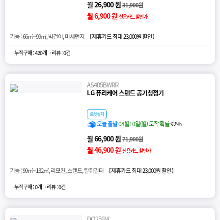
월 26,900 원
31,900원
월 6,900 원
신용카드 할인가
기능 : 66㎡~99㎡, 벽걸이, 미세먼지 【
제휴카드 최대 23,000원 할인
】
· 누적구매 : 420개
· 리뷰 : 0건
AS405BWRR
LG 퓨리케어 스탠드 공기청정기
로켓설치
오늘 출발
08월10일(월) 도착 확률
92%
월 66,900 원
71,900원
월 46,900 원
신용카드 할인가
기능 : 99㎡~132㎡, 리모컨, 스탠드, 탈취필터 【
제휴카드 최대 23,000원 할인
】
· 누적구매 : 0개
· 리뷰 : 0건
DQ256M