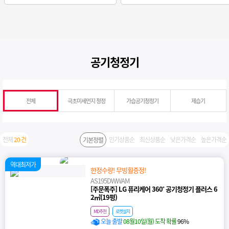
공기청정기
전체
극초미세먼지 청정
가습공기청정기
제습기
전체
20 건
인기상품순
최신상품순
낮은가격순
높은가격순
기본정렬
역대최저가
한정수량! 무빙휠증정!
AS195DWWAM
[주문폭주] LG 퓨리케어 360˚ 공기청정기 플러스 6
2㎡(19평)
MD추천
로켓설치
오늘 출발
08월10일(월) 도착 확률
96%