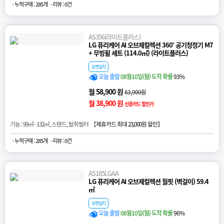
· 누적구매 : 285개
· 리뷰 : 0건
AS356(라이트플러스)
LG 퓨리케어 AI 오브제컬렉션 360˚ 공기청정기 M7
+ 무빙휠 세트 (114.0㎡) (라이트플러스)
로켓설치
오늘 출발
08월10일(월) 도착 확률
93%
월 58,900 원
63,900원
월 38,900 원
신용카드 할인가
기능 : 99㎡~132㎡, 스탠드, 탈취필터 【
제휴카드 최대 23,000원 할인
】
· 누적구매 : 285개
· 리뷰 : 0건
AS185LGAA
LG 퓨리케어 AI 오브제컬렉션 월핏 (벽걸이) 59.4
㎡
로켓설치
오늘 출발
08월10일(월) 도착 확률
96%