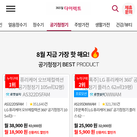
인
얼음정수기
정수기
공기청정기
주방가전
생활가전
건강/뷰티
8월 지금 가장 핫 해요!
공기청정기 BEST
PRODUCT
누적구매
누적구매
1위
2위
프로모션
AS322DSFAM
｜
★
351,640
건
AS195DWWAM
｜
★
321,780
건
LG 퓨리케어 오브제컬렉션 360° 공기청정기 10
[주문폭주] LG 퓨리케어 360˚ 공기청정기 플러
5㎡(3…
스 62…
월 38,900 원
월 25,900 원
43,900원
32,900원
월 18,900 원
월 5,900 원
신용카드 할인가
신용카드 할인가