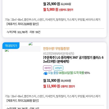
월 25,900 원
32,900원
월 5,900 원
신용카드 할인가
기능 : 33㎡~66㎡, 클린부스터, 스탠드, 미세먼지, 탈취필터, 가스제거, 무빙휠, 바이러스제거
【
제휴카드 최대 23,000원 할인
】
· 누적구매 : 321,780개
· 리뷰 : 59건
역대최저가
한정수량! 무빙휠증정!
AS195DWWAM(분해세척)
[주문폭주] LG 퓨리케어 360˚ 공기청정기 플러스 6
2㎡(19평) (분해세척)
MD추천
로켓설치
오늘 출발
08월10일(월) 도착 확률
95%
월 31,900 원
38,900원
월 11,900 원
신용카드 할인가
기능 : 33㎡~66㎡, 클린부스터, 스탠드, 미세먼지, 탈취필터, 가스제거, 무빙휠, 바이러스제거
【
제휴카드 최대 23,000원 할인
】
· 누적구매 : 291,780개
· 리뷰 : 0건