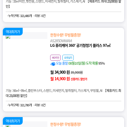
기능 : 33㎡미만, 펫전용, 스탠드, 미세먼지, 탈취필터, 가스제거, AI 【
제휴카드 최대 23,000원 할
인
】
· 누적구매 : 321,480개
· 리뷰 : 0건
역대최저가
한정수량! 무빙휠증정!
AS285DWWAM
LG 퓨리케어 360˚ 공기청정기 플러스 97㎡
MD추천
로켓설치
오늘 출발
08월10일(월) 도착 확률
95%
월 34,900 원
39,900원
월 14,900 원
신용카드 할인가
기능 : 66㎡~99㎡, 클린부스터, 스탠드, 미세먼지, 탈취필터, 가스제거, 무빙휠, AI 【
제휴카드 최
대 23,000원 할인
】
· 누적구매 : 321,780개
· 리뷰 : 0건
역대최저가
한정수량! 무빙휠증정!