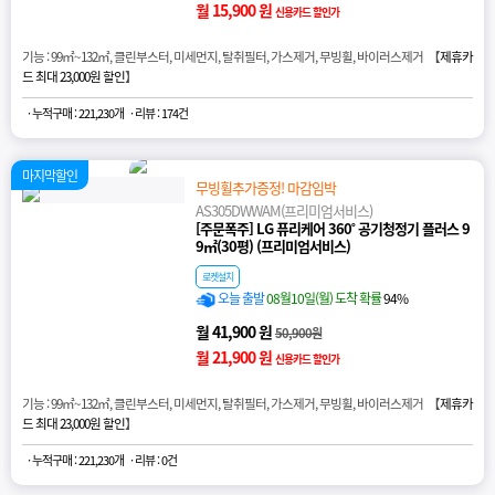
월 15,900 원
신용카드 할인가
기능 : 99㎡~132㎡, 클린부스터, 미세먼지, 탈취필터, 가스제거, 무빙휠, 바이러스제거 【
제휴카
드 최대 23,000원 할인
】
· 누적구매 : 221,230개
· 리뷰 : 174건
마지막할인
무빙휠추가증정! 마감임박
AS305DWWAM(프리미엄서비스)
[주문폭주] LG 퓨리케어 360˚ 공기청정기 플러스 9
9㎡(30평) (프리미엄서비스)
로켓설치
오늘 출발
08월10일(월) 도착 확률
94%
월 41,900 원
50,900원
월 21,900 원
신용카드 할인가
기능 : 99㎡~132㎡, 클린부스터, 미세먼지, 탈취필터, 가스제거, 무빙휠, 바이러스제거 【
제휴카
드 최대 23,000원 할인
】
· 누적구매 : 221,230개
· 리뷰 : 0건