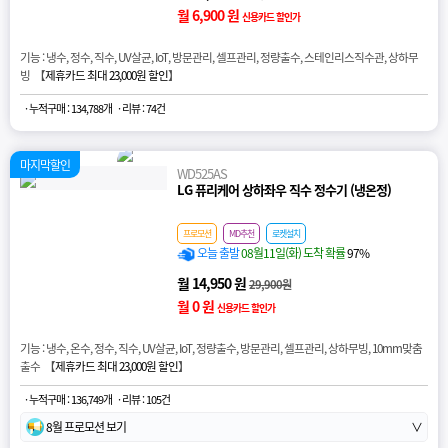
월 6,900 원
신용카드 할인가
기능 : 냉수, 정수, 직수, UV살균, IoT, 방문관리, 셀프관리, 정량출수, 스테인리스직수관, 상하무
빙 【
제휴카드 최대 23,000원 할인
】
· 누적구매 : 134,788개
· 리뷰 : 74건
마지막할인
WD525AS
LG 퓨리케어 상하좌우 직수 정수기 (냉온정)
프로모션
MD추천
로켓설치
오늘 출발
08월11일(화) 도착 확률
97%
월 14,950 원
29,900원
월 0 원
신용카드 할인가
기능 : 냉수, 온수, 정수, 직수, UV살균, IoT, 정량출수, 방문관리, 셀프관리, 상하무빙, 10mm맞춤
출수 【
제휴카드 최대 23,000원 할인
】
· 누적구매 : 136,749개
· 리뷰 : 105건
8월 프로모션 보기
∨