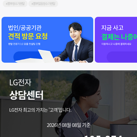
#뽐뿌정수기렌탈
#뽐뿌얼음정수기렌탈
LG전자
상담센터
LG전자 최고의 가치는 ‘고객’입니다.
2026년 08월 08일 기준