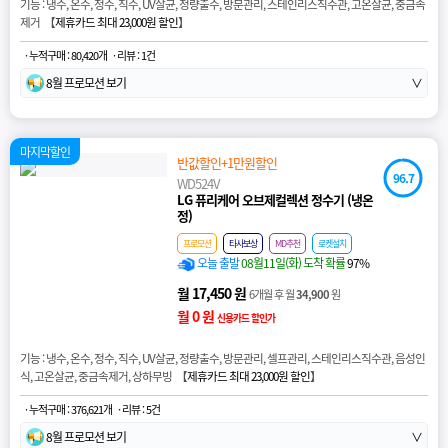
기능 : 냉수, 온수, 정수, 직수, UV살균, 정량출수, 방문관리, 스테인리스직수관, 고온살균, 중금속
제거 【
제휴카드 최대 23,000원 할인
】
· 누적구매 : 80,420개
· 리뷰 : 1건
8월 프로모션 보기
∨
마지막할인
반값할인+1만원할인
96.7
WD524V
LG 퓨리케어 오브제컬렉션 정수기 (냉온
정)
프로모션
타사보상
MD추천
로켓설치
오늘 출발
08월11일(화) 도착 확률
97%
월 17,450 원
6개월 후 월
34,900
원
월 0 원
신용카드 할인가
기능 : 냉수, 온수, 정수, 직수, UV살균, 정량출수, 방문관리, 셀프관리, 스테인리스직수관, 음성인
식, 고온살균, 중금속제거, 상하무빙 【
제휴카드 최대 23,000원 할인
】
· 누적구매 : 376,621개
· 리뷰 : 5건
8월 프로모션 보기
∨