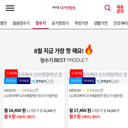
가할인
얼음정수기
정수기
공기청정기
주방가전
생활가전
건강/뷰
8월 지금 가장 핫 해요!
정수기 BEST
PRODUCT
누적구매
누적구매
1위
2위
프로모션
타사보상
프로모션
타사보상
WD523V
｜
★
476,621
건
WD524V
｜
★
376,621
건
LG 퓨리케어 오브제컬렉션 정수기 (냉온정)
LG 퓨리케어 오브제컬렉션 정수기 (냉온정)
월 16,450 원
월 17,450 원
12개월 후 월
32,900
원
6개월 후 월
34,900
원
월 0 원
월 0 원
신용카드 할인가
신용카드 할인가