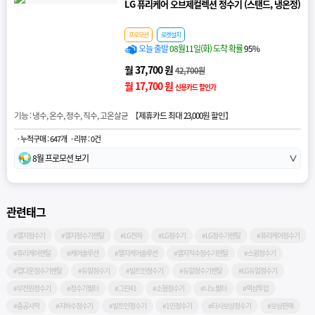
LG 퓨리케어 오브제컬렉션 정수기 (스탠드, 냉온정)
프로모션
로켓설치
오늘 출발
08월11일(화) 도착 확률
95%
월 37,700 원
42,700원
월 17,700 원
신용카드 할인가
기능 : 냉수, 온수, 정수, 직수, 고온살균 【
제휴카드 최대 23,000원 할인
】
· 누적구매 : 647개
· 리뷰 : 0건
8월 프로모션 보기
∨
관련태그
#엘지정수기
#엘지정수기렌탈
#LG전자
#LG정수기
#LG정수기렌탈
#퓨리케어정수기
#퓨리케어렌탈
#케어솔루션
#엘지케어솔루션
#엘지직수정수기렌탈
#스윙정수기
#업다운정수기렌탈
#듀얼정수기
#빌트인정수기
#듀얼정수기렌탈
#LG듀얼정수기
#무전원정수기
#정수기필터
#그린41
#소형정수기
#나노필터
#역삼투압
#중공사막
#지하수정수기
#빌트인정수기
#1인정수기
#타사보상정수기
#보상판매