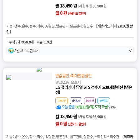
월 18,450 원
6개월 후 월
36,900
원
월 0 원
신용카드 할인가
기능 : 냉수, 온수, 정수, 직수, UV살균, 방문관리, 셀프관리, 살균수 【
제휴카드 최대 23,000원 할
인
】
· 누적구매 : 96,809개
· 리뷰 : 139건
8월 프로모션 보기
∨
반값할인+최대만원할인
WU923A_오브제
LG 퓨리케어 듀얼 STS 정수기 오브제컬렉션 (냉온
정)
프로모션
타사보상
MD추천
로켓설치
오늘 출발
08월11일(화) 도착 확률
97%
월 18,450 원
6개월 후 월
36,900
원
월 0 원
신용카드 할인가
기능 : 냉수, 온수, 정수, 직수, UV살균, 방문관리, 셀프관리, 살균수, 스테인리스직수관 【
제휴카