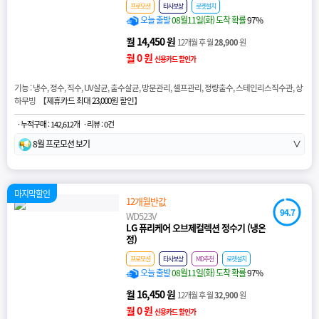
프로모션
타사보상
로켓설치
오늘 출발
08월11일(화) 도착 확률
97%
월 14,450 원
12개월 후 월
28,900
원
월 0 원
신용카드 할인가
기능 : 냉수, 정수, 직수, UV살균, 출수살균, 방문관리, 셀프관리, 정량출수, 스테인리스직수관, 상
하무빙 【
제휴카드 최대 23,000원 할인
】
· 누적구매 : 142,612개
· 리뷰 : 0건
8월 프로모션 보기
∨
마지막할인
12개월반값
94.7
WD523V
LG 퓨리케어 오브제컬렉션 정수기 (냉온
정)
프로모션
타사보상
MD추천
로켓설치
오늘 출발
08월11일(화) 도착 확률
97%
월 16,450 원
12개월 후 월
32,900
원
월 0 원
신용카드 할인가