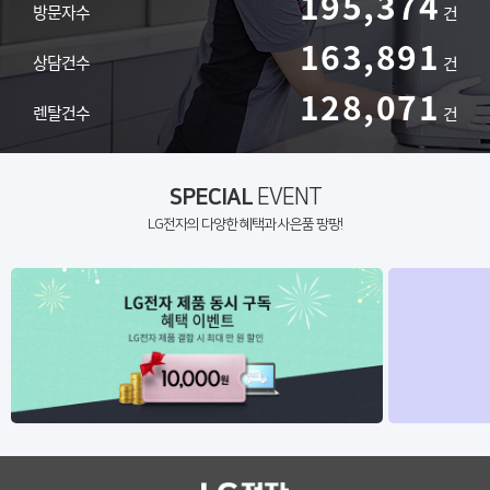
195,374
방문자수
건
163,891
상담건수
건
128,071
렌탈건수
건
SPECIAL
EVENT
LG전자의 다양한 혜택과 사은품 팡팡!