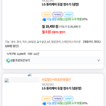
WU823AS
LG 퓨리케어 듀얼 정수기 (냉정)
프로모션
타사보상
로켓설치
오늘 출발
08월11일(화) 도착 확률
97%
월 18,450 원
6개월 후 월
36,900
원
월 0 원
신용카드 할인가
기능 : 냉수, 정수, 직수, UV살균, 출수살균, IoT, 방문관리, 스테인리스직수관 【
제휴카드 최대 2
3,000원 할인
】
· 누적구매 : 12,094개
· 리뷰 : 111건
8월 프로모션 보기
∨
반값할인+최대1만원할인
WU923AS
LG 퓨리케어 듀얼 정수기 (냉온정)
프로모션
타사보상
로켓설치
오늘 출발
08월11일(화) 도착 확률
97%