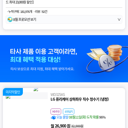
드 최대 23,000원 할인
】
· 누적구매 : 181,976개
· 리뷰 : 92건
8월 프로모션 보기
∨
마지막할인
WD325AS
LG 퓨리케어 상하좌우 직수 정수기 (냉정)
MD추천
로켓설치
오늘 출발
08월11일(화) 도착 확률
96%
월 26,900 원
32,900원