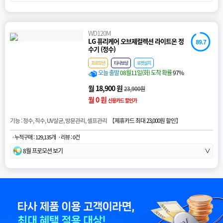
WD120M
LG 퓨리케어 오브제컬렉션 라이트온 정
89.7
수기 (정수)
프로모션
타사보상
로켓설치
오늘 출발
08월11일(화) 도착 확률
97%
월 18,900 원
23,900원
월 0 원
신용카드 할인가
기능 : 정수, 직수, UV살균, 방문관리, 셀프관리 【
제휴카드 최대 23,000원 할인
】
· 누적구매 : 129,135개
· 리뷰 : 0건
8월 프로모션 보기
∨