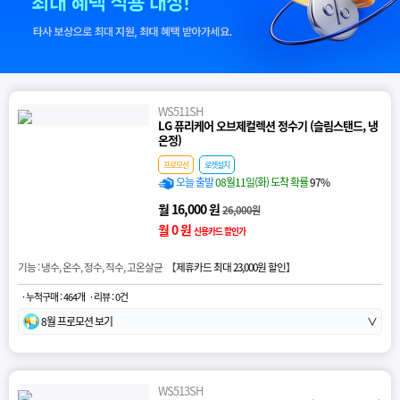
WS511SH
LG 퓨리케어 오브제컬렉션 정수기 (슬림스탠드, 냉
온정)
프로모션
로켓설치
오늘 출발
08월11일(화) 도착 확률
97%
월 16,000 원
26,000원
월 0 원
신용카드 할인가
기능 : 냉수, 온수, 정수, 직수, 고온살균 【
제휴카드 최대 23,000원 할인
】
· 누적구매 : 464개
· 리뷰 : 0건
8월 프로모션 보기
∨
WS513SH