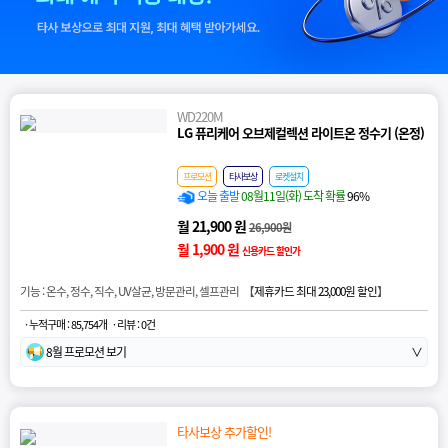
WD220M
LG 퓨리케어 오브제컬렉션 라이트온 정수기 (온정)
프로모션
타사보상
로켓설치
오늘 출발
08월11일(화) 도착 확률
96%
월 21,900 원
26,900원
월 1,900 원
신용카드 할인가
기능 : 온수, 정수, 직수, UV살균, 방문관리, 셀프관리 【
제휴카드 최대 23,000원 할인
】
· 누적구매 : 85,754개
· 리뷰 : 0건
8월 프로모션 보기
∨
타사보상 추가할인!