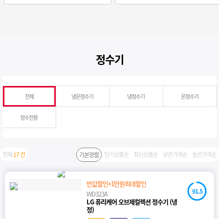
정수기
전체
냉온정수기
냉정수기
온정수기
정수전용
전체
17 건
인기상품순
최신상품순
낮은가격순
높은가격순
기본정렬
반값할인+1만원최대할인
91.5
WD323A
LG 퓨리케어 오브제컬렉션 정수기 (냉
정)