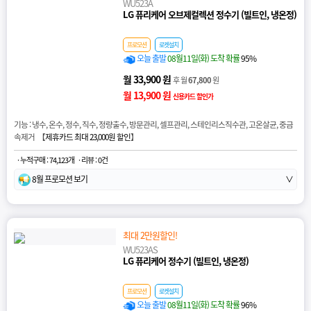
WU523A
LG 퓨리케어 오브제컬렉션 정수기 (빌트인, 냉온정)
프로모션
로켓설치
오늘 출발
08월11일(화) 도착 확률
95%
월 33,900 원
후 월
67,800
원
월 13,900 원
신용카드 할인가
기능 : 냉수, 온수, 정수, 직수, 정량출수, 방문관리, 셀프관리, 스테인리스직수관, 고온살균, 중금
속제거 【
제휴카드 최대 23,000원 할인
】
· 누적구매 : 74,123개
· 리뷰 : 0건
8월 프로모션 보기
∨
최대 2만원할인!
WU523AS
LG 퓨리케어 정수기 (빌트인, 냉온정)
프로모션
로켓설치
오늘 출발
08월11일(화) 도착 확률
96%