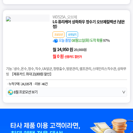
WD525A_오브제
LG 퓨리케어 상하좌우 정수기 오브제컬렉션 (냉온
정)
프로모션
로켓설치
오늘 출발
08월11일(화) 도착 확률
97%
월 14,950 원
29,900원
월 0 원
신용카드 할인가
기능 : 냉수, 온수, 정수, 직수, UV살균, 정량출수, 방문관리, 셀프관리, 스테인리스직수관, 상하무
빙 【
제휴카드 최대 23,000원 할인
】
· 누적구매 : 24,335개
· 리뷰 : 46건
8월 프로모션 보기
∨