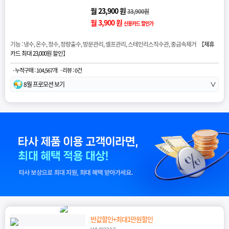
월 23,900 원
33,900원
월 3,900 원
신용카드 할인가
기능 : 냉수, 온수, 정수, 정량출수, 방문관리, 셀프관리, 스테인리스직수관, 중금속제거 【
제휴
카드 최대 23,000원 할인
】
· 누적구매 : 104,567개
· 리뷰 : 0건
8월 프로모션 보기
∨
반값할인+최대1만원할인