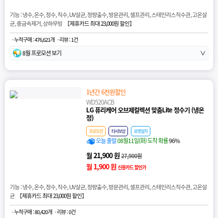
기능 : 냉수, 온수, 정수, 직수, UV살균, 정량출수, 방문관리, 셀프관리, 스테인리스직수관, 고온살
균, 중금속제거, 상하무빙 【
제휴카드 최대 23,000원 할인
】
· 누적구매 : 476,621개
· 리뷰 : 1건
8월 프로모션 보기
∨
1년간 6천원할인
WD520ACB
LG 퓨리케어 오브제컬렉션 맞춤Lite 정수기 (냉온
정)
프로모션
타사보상
로켓설치
오늘 출발
08월11일(화) 도착 확률
96%
월 21,900 원
27,900원
월 1,900 원
신용카드 할인가
기능 : 냉수, 온수, 정수, 직수, UV살균, 정량출수, 방문관리, 셀프관리, 스테인리스직수관, 고온살
균 【
제휴카드 최대 23,000원 할인
】
· 누적구매 : 80,420개
· 리뷰 : 0건