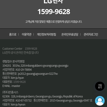
1599-9628
고객님께 가장 알맞은 제품으로 친절하게 상담드리겠습니다.
홈으로
이용약관
개인정보처리방침
온라인무료상담
관리자로그인
Customer Center
1599-9628
LG전자 공식 온라인 전속점 입니다
렌탈접수 본사직영점
104201 301ho, 328 imbanguldaero gwangsangu gwangju
사업자번호 : 410-29-78894
통신판매번호 : je2012-gwangjugwangsan-0227ho
대표자 : kim ju hyun
대표번호 :
1599-9628
가입
E-MAIL : master
후기
(주)다온홈시스
62306 328, Imbangul-daero, Gwangsan-gu, Gwangju, Republic of Korea
36
사업자번호 : 410-87-05732 통신판매번호 : 2015-Gwangsan-gu, Gwangju-0047 호
최적의
대표자 : kim ju hyeon