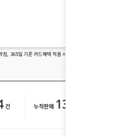
약정
, 365일 기준 카드혜택 적용 시 )
4
134,788
건
누적판매
건