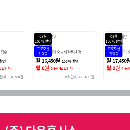
08월
08월
100 % 할인
100 % 할
WD524V
WU92
프로모션
프로모션
브제컬렉션 정…
LG 퓨리케어 오브제컬렉션 정…
LG 퓨리
진행중
진행중
월
원
월
17,450
18,4
100 % 할인
100 % 할인
월
원
월
원
0
0
 할인가
신용카드 할인가
- 누적판매 : 476,621건
- 누적판매 : 376,621건