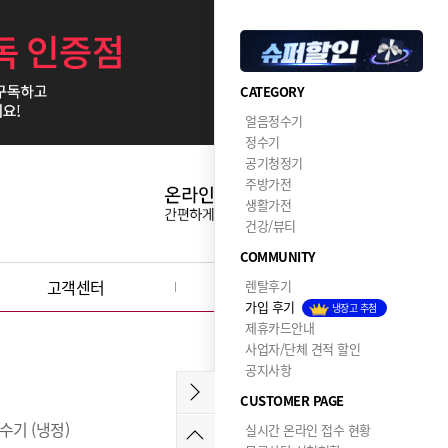
CATEGORY
얼음정수기
정수기
공기청정기
주방가전
생활가전
건강/뷰티
COMMUNITY
고객센터
이달의혜택
렌탈후기
가입 후기
냉장고 추첨
제휴카드안내
사업자/단체 견적 할인
공지사항
CUSTOMER PAGE
수기 (냉정)
실시간 온라인 접수 현황