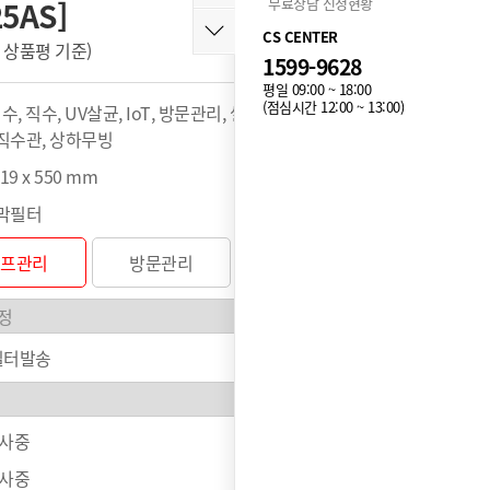
무료상담 신청현황
5AS]
CS CENTER
 개 상품평 기준)
누적 134,788개 구매
1599-9628
평일 09:00 ~ 18:00
(점심시간 12:00 ~ 13:00)
수, 직수, UV살균, IoT, 방문관리, 셀프관리, 정량출수, 스테
직수관, 상하무빙
419 x 550 mm
막필터
셀프관리
방문관리
필터발송
행사중
행사중