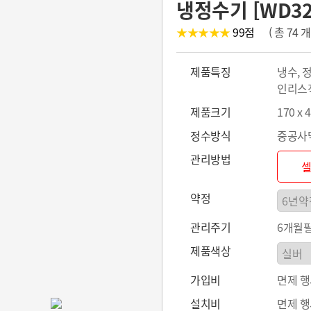
냉정수기 [WD32
★★★★★
99
점
( 총 74
제품특징
냉수, 정
인리스
제품크기
170 x 
정수방식
중공사
관리방법
약정
관리주기
6개월
제품색상
가입비
면제 
설치비
면제 