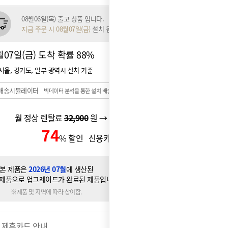
08월06일(목) 출고 상품 입니다.
지금 주문 시 08월07일(금)
설치 됩니다.
월07일(금) 도착 확률
88%
서울, 경기도, 일부 광역시 설치 기준
배송시뮬레이터
빅데이터 분석을 통한 설치 배송일 예측 시스템
월 정상 렌탈료
32,900
원 → 월 할인 렌탈료
26,900
원
74
6,900
% 할인 신용카드 할인가
원
본 제품은
2026년 07월
에 생산된
제품으로 업그레이드가 완료된 제품입니다.
※제품 및 지역에 따라 상이함.
 제휴카드 안내
더보기