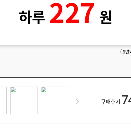
227
하루
원
(
6년
7
구매후기