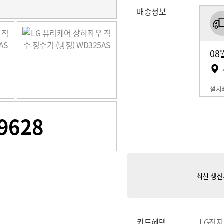
배송정보
08
설치
9628
최신 생산
카드혜택
LG전자