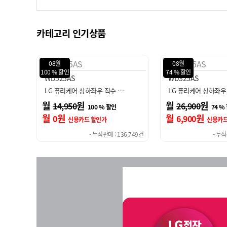
카테고리 인기상품
08월
08월
74 % 할인
100 % 할인
WD325AS
WD523V
프로모션
직수 …
LG 퓨리케어 상하좌우 직수 …
LG 퓨리케어 오
진행중
월
원
월
원
26,900
16,450
할인
74 % 할인
월
원
월
원
6,900
0
신용카드 할인가
신용카드
 : 136,749건
- 누적판매 : 134,788건