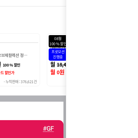
08월
인
100 % 할인
7
3A_오브제
WD525AS
케어 듀얼 STS 정…
LG 퓨리케어 상하좌우 직수 …
원
월
원
50
14,950
100 % 할인
100 % 할인
월
원
0
신용카드 할인가
신용카드 할인가
- 누적판매 : 181,976건
- 누적판매 : 136,749건