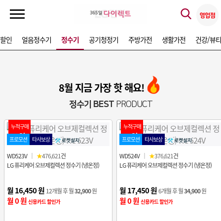
가할인
얼음정수기
정수기
공기청정기
주방가전
생활가전
건강/뷰
8월 지금 가장 핫 해요!
정수기 BEST
PRODUCT
누적구매
누적구매
1위
2위
프로모션
타사보상
프로모션
타사보상
WD523V
｜
★
476,621
건
WD524V
｜
★
376,621
건
LG 퓨리케어 오브제컬렉션 정수기 (냉온정)
LG 퓨리케어 오브제컬렉션 정수기 (냉온정)
월 16,450 원
월 17,450 원
12개월 후 월
32,900
원
6개월 후 월
34,900
원
월 0 원
월 0 원
신용카드 할인가
신용카드 할인가