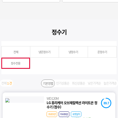
정수기
전체
냉온정수기
냉정수기
온정수기
정수전용
전체
1 건
인기상품순
최신상품순
낮은가격순
높은가격순
기본정렬
WD120M
LG 퓨리케어 오브제컬렉션 라이트온 정
89.7
수기 (정수)
프로모션
타사보상
로켓설치