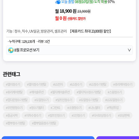
오늘 출발
08월10일(월) 도착 확률
97%
월 18,900 원
23,900원
월 0 원
신용카드 할인가
기능 : 정수, 직수, UV살균, 방문관리, 셀프관리 【
제휴카드 최대 23,000원 할인
】
· 누적구매 : 129,135개
· 리뷰 : 0건
8월 프로모션 보기
∨
관련태그
#엘지정수기
#엘지정수기렌탈
#LG전자
#LG정수기
#LG정수기렌탈
#퓨리케어정수기
#퓨리케어렌탈
#케어솔루션
#엘지케어솔루션
#엘지직수정수기렌탈
#스윙정수기
#업다운정수기렌탈
#듀얼정수기
#빌트인정수기
#듀얼정수기렌탈
#LG듀얼정수기
#무전원정수기
#정수기필터
#그린41
#소형정수기
#나노필터
#역삼투압
#중공사막
#지하수정수기
#빌트인정수기
#1인정수기
#타사보상정수기
#보상판매
#뽐뿌정수기렌탈
#뽐뿌얼음정수기렌탈