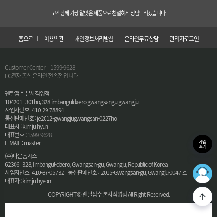
고객님께 가장 알맞은 제품으로 친절하게 상담드리겠습니다.
홈으로
이용약관
개인정보처리방침
온라인무료상담
관리자로그인
Customer Center
1599-9628
LG전자 공식 온라인 전속점 입니다
렌탈접수 본사직영점
104201 301ho, 328 imbanguldaero gwangsangu gwangju
사업자번호 : 410-29-78894
통신판매번호 : je2012-gwangjugwangsan-0227ho
대표자 : kim ju hyun
대표번호 :
1599-9628
가입
E-MAIL : master
후기
(주)다온홈시스
62306 328, Imbangul-daero, Gwangsan-gu, Gwangju, Republic of Korea
36
사업자번호 : 410-87-05732 통신판매번호 : 2015-Gwangsan-gu, Gwangju-0047 호
최적의
대표자 : kim ju hyeon
COPYRIGHT © 렌탈접수 본사직영점 All Right Reserved.